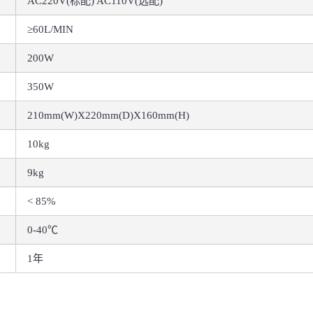
AC220V(标配) AC110V(选配)
≥60L/MIN
200W
350W
210mm(W)X220mm(D)X160mm(H)
10kg
9kg
< 85%
0-40℃
1年