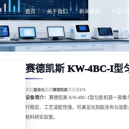
首页
关于我们
新闻资讯
产品中
赛德凯斯 KW-4BC-I
类别
旋涂仪
品牌
赛德凯斯
浏览量
171
设备简介：
赛德凯斯 KW-4BC-I型匀胶机是
行稳定、工艺适配性强，可满足光刻胶涂布与显影
校科研实验室。