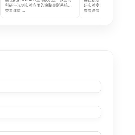
科研与光刻实验应用的涂胶显影系统，
研实验室应用的基础型旋涂设
集旋涂匀胶与显影处理于一体，运行稳
稳定转速输出与良好成膜均匀
查看详情 →
查看详情 →
定、操作规范，可满足光刻胶成膜与显
于光刻胶及多种溶液材料的匀
影工艺需求，广泛应用于微纳加工、半
广泛应用于微纳加工、材料研
导体基础研究及高校科研实验室。
科研实验场景。