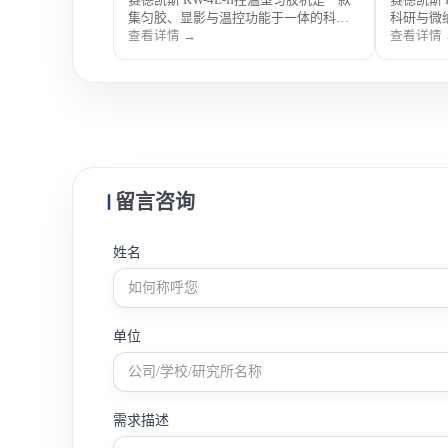
集匀胶、显影与温控功能于一体的科研
科研与微
级涂胶显影系统，具备精准温度控制与
集匀胶与
查看详情 →
查看详情 
稳定旋涂性能，适用于光刻工艺中对成
操作简便
膜一致性和工艺稳定性要求较高的实验
艺，广泛
环境，广泛应用于半导体与微纳制造研
工及高校
究。
留言咨询
姓名
单位
需求描述