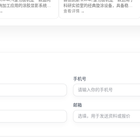
纳加工应用的涂胶显影系统，
科研实验室的经典旋涂设备，具备稳定
显影功能于一体，运行稳定、
转速输出与良好成膜一致性，可满足光
→
查看详情 →
，适用于光刻胶涂布及显影工
刻胶及多种功能溶液的匀胶需求，广泛
应用于半导体研究、MEMS加
应用于微纳加工、材料研究及高校科研
科研实验室。
实验场景。
手机号
邮箱