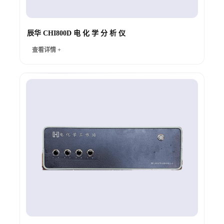
辰华 CHI800D 电 化 学 分 析 仪
查看详情 +