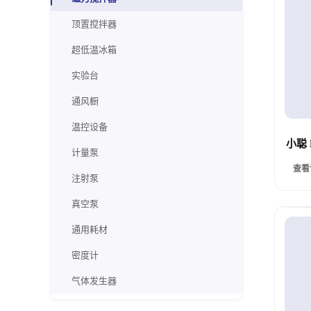
顶置搅拌器
超低温冰箱
实验台
通风橱
温控设备
小聪 
计量泵
查看
注射泵
真空泵
通用耗材
密度计
气体发生器