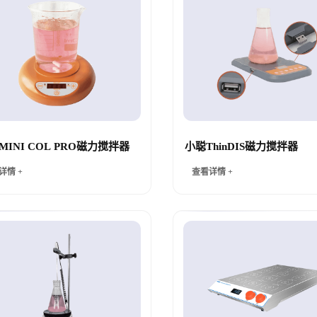
MINI COL PRO磁力搅拌器
小聪ThinDIS磁力搅拌器
详情 +
查看详情 +