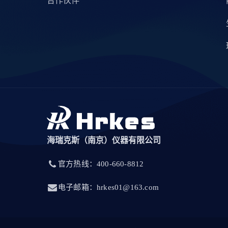
合作伙伴
海瑞克斯（南京）仪器有限公司
官方热线：400-660-8812
电子邮箱：hrkes01@163.com