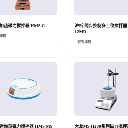
加热磁力搅拌器 HMS-C
沪析 同步控制多工位搅拌器 
12MD
详情 +
查看详情 +
迷你型磁力搅拌器 HMS-MS
大龙MS-H280系列磁力搅拌