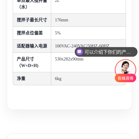
单点最大搅拌量
2L
（水）
搅拌子最长尺寸
176mm
搅拌点位偏差
5%
适配器输入电源
100VAC-240VAC/50HZ-60HZ
可以介绍下你们的产品么
产品尺寸
530x282x90mm
（W×D×H)
净重
6kg