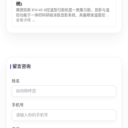
统)
赛德凯斯 KW-4E-II控温型匀胶机是一款集匀胶、显影与温
控功能于一体的科研级涂胶显影系统，具备精准温度控制
与稳定旋涂性能，适用于光刻工艺中对成膜一致性和工艺
查看详情 →
稳定性要求较高的实验环境，广泛应用于半导体与微纳制
造研究。
留言咨询
姓名
手机号