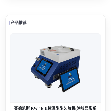
产品推荐
赛德
赛德
用的
定、
查看
于半
赛德凯斯 KW-4E-II控温型型匀胶机(涂胶显影系