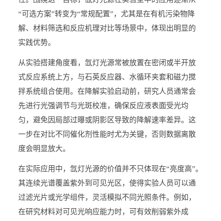
“可选方案”转变为“常规配置”，尤其是在有机污染物降
解、材料筛选和反应机理对比等场景中，体现出明显的
实践优势。
从实验搭建角度看，氙灯光源常被放置在密闭或半开放
式反应系统上方，与石英反应器、水循环夹套和磁力搅
拌系统组合使用。在降解实验启动前，研究人员通常会
先进行光强调节与光斑校准，确保反应液表面受光均
匀，避免因局部过曝或阴影区导致的降解速率差异。这
一步在对比不同催化剂性能时尤为关键，否则数据离散
度会明显放大。
在实际应用中，氙灯光源的价值并不只体现在“亮度高”。
其连续光谱覆盖紫外到可见光区，使得实验人员可以通
过滤光片或光学组件，灵活模拟不同光照条件。例如，
在研究材料对可见光响应能力时，可有效削弱紫外成