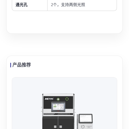
通光孔
2个，支持两侧光照
产品推荐
中
中教
热协
与微
查看
反应
件。