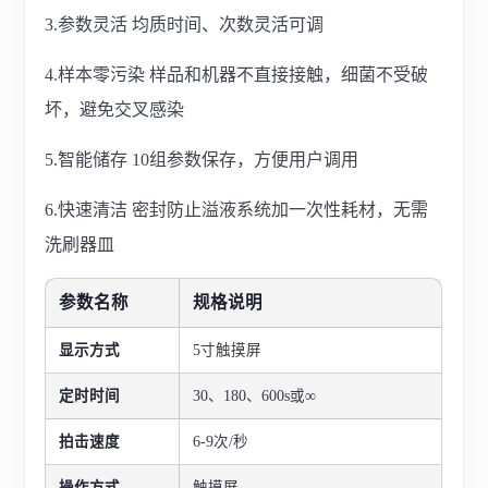
3.参数灵活 均质时间、次数灵活可调
4.样本零污染 样品和机器不直接接触，细菌不受破
坏，避免交叉感染
5.智能储存 10组参数保存，方便用户调用
6.快速清洁 密封防止溢液系统加一次性耗材，无需
洗刷器皿
参数名称
规格说明
显示方式
5寸触摸屏
定时时间
30、180、600s或∞
拍击速度
6-9次/秒
操作方式
触摸屏