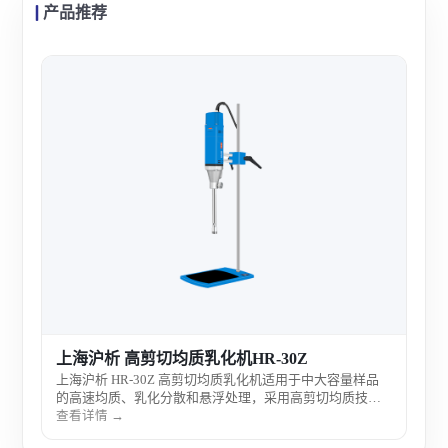
产品推荐
上
上海
细胞
速获
查看
生物
上海沪析 高剪切均质乳化机HR-30Z
上海沪析 HR-30Z 高剪切均质乳化机适用于中大容量样品
的高速均质、乳化分散和悬浮处理，采用高剪切均质技
术，可快速获得均匀细腻的乳化结果。该高剪切均质乳化
查看详情 →
机广泛用于生物、医药、化妆品、食品和科研实验室等应