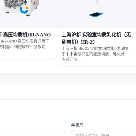
析 实验室均质乳化机（无
深那SN-PFG650干式超声均质仪
深那SN-PFG650干式超声均质仪是一款
HR-25
采用干式超声传导技术的高效样品处理
HR-25 实验室均质乳化机适用
设备，适用于无直接接触介质条件下的
查看详情 →
量样品的高速均质、乳化分散
均质与分散实验。设备具备高功率输出
理，采用无刷电机驱动的高速
→
与稳定控温系统，可实现细胞裂解与材
，可快速获得均匀细腻的乳化
料分散处理，广泛应用于生物科研与新
实验室均质乳化机广泛用于生
材料领域。
、化妆品、食品和科研实验室
景。
手机号