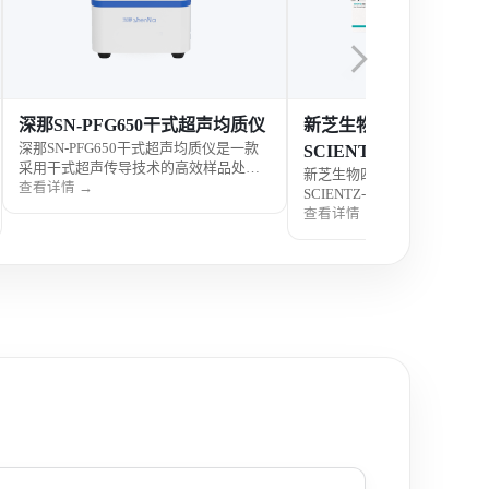
新芝生物 四通道高速分散均质机
骇思Lab实验室纯水机L
SCIENTZ-60
系列
新芝生物四通道高速分散均质机
骇思Lab实验室纯水机LDE
SCIENTZ-60是一款面向科研与实验室应
款面向科研与检测实验室的高
用的高性能样品处理设备，支持多通道
制备设备，具备多级净化与稳
查看详情 →
查看详情 →
同步高速均质与分散处理，具有效率
出能力，适用于分析实验、样
高、稳定性强和重复性好的特点，适用
实验室日常用水需求。
于多样化样品的前处理需求。