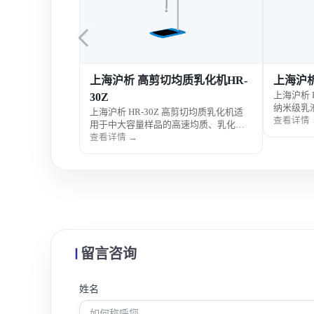
质乳化机HR-
上海沪析 高压均质机HR-NANO
上海沪
上海沪析 HR-NANO 高压均质机适用于
刷电机）
纳米级乳液制备、细胞破碎和分散均质
高剪切均质乳化机适
上海沪析 
处理，采用高压剪切均质技术，可快速
查看详情 →
速均质、乳化分
于中小容
获得粒径均匀细腻的处理结果。该高压
剪切均质技术，
和悬浮处
查看详情 
均质机广泛用于生物、医药、化妆品、
乳化结果。该高
剪切技术
食品和科研实验室等应用场景。
于生物、医药、
结果。该
验室等应用场
物、医药
等应用场
留言咨询
姓名