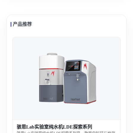
产品推荐
力康
力康
制药
器供
查看
骇思Lab实验室纯水机LDE探索系列