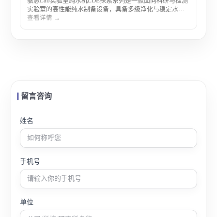
骇思Lab实验室纯水机LDE探索系列是一款面向科研与检测
实验室的高性能纯水制备设备，具备多级净化与稳定水质
输出能力，适用于分析实验、样品制备及实验室日常用水
查看详情 →
需求。
留言咨询
姓名
手机号
单位