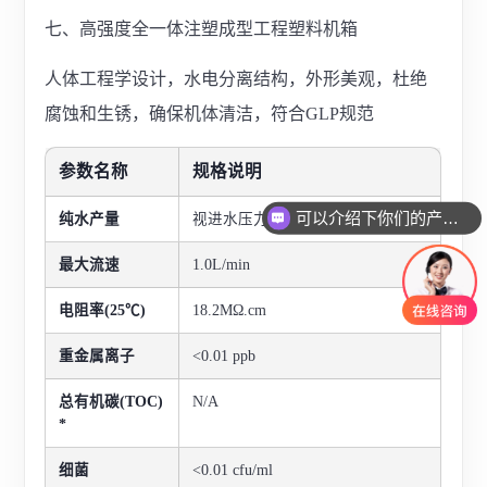
七、高强度全一体注塑成型工程塑料机箱
人体工程学设计，水电分离结构，外形美观，杜绝
腐蚀和生锈，确保机体清洁，符合GLP规范
参数名称
规格说明
可以介绍下你们的产品么
纯
水
产量
视进水压力、流量
最大流速
1.0L/min
电阻率(25℃)
18.2MΩ.cm
重金属离子
<0.01 ppb
总有机碳(TOC)
N/A
*
细菌
<0.01 cfu/ml