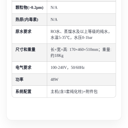
颗粒物(>0.2μm)
N/A
热原(内毒素)
N/A
原水要求
RO水、蒸馏水及以上等级的纯水，
水温5-35℃，水压0-1bar
尺寸和重量
长×宽×高: 170×460×510mm；重量:
约18Kg
电气要求
100-240V，50/60Hz
功率
48W
系统配置
主机(含1套纯化柱)+附件包