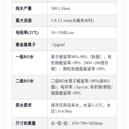
纯水产量
300 L/Hour
最大流速
5-8.3 L/min(水箱有水时)
电阻率(25℃)
10~15MΩ.cm
重金属离子
<5pg/ml
一级RO水
离子截留率98%-99%（新膜），有
机物截留率>99%（MW>200道尔
顿）、颗粒和细菌截留率>99%
二级RO水
二级RO水离子截留率>99%(新RO
膜)，电导率 ≤5μs/cm; 有机物/颗粒/
细菌截留率>99%
原水要求
城市饮用自来水，水温5-35℃，水
压1.0-4.0bar
尺寸和重量
长×宽×高：470×790×1820mm