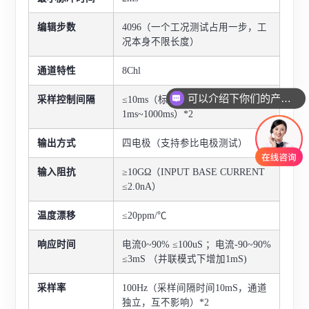
编辑步数
4096（一个工况测试占用一步，工
况本身不限长度）
通道特性
8Chl
可以介绍下你们的产品么
采样控制间隔
≤10ms（标准10ms，可调区间是
1ms~1000ms）*2
输出方式
四电极（支持参比电极测试）
输入阻抗
≥10GΩ（INPUT BASE CURRENT
≤2.0nA）
温度漂移
≤20ppm/℃
响应时间
电流0~90% ≤100uS ；电流-90~90%
≤3mS （并联模式下增加1mS)
采样率
100Hz（采样间隔时间10mS，通道
独立，互不影响）*2