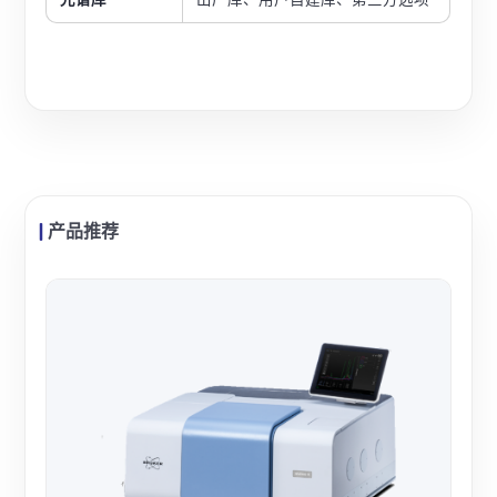
产品推荐
泊菲
泊菲
的高
强稳
查看
用。