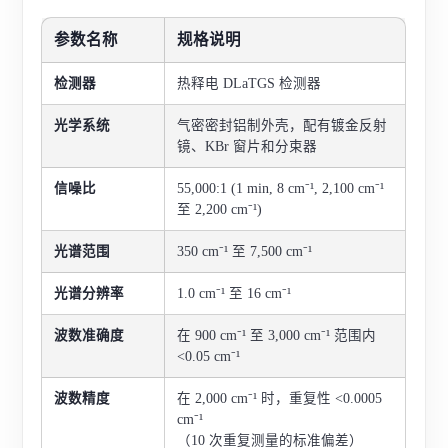
参数名称
规格说明
检测器
热释电 DLaTGS 检测器
光学系统
气密密封铝制外壳，配有镀金反射
镜、KBr 窗片和分束器
信噪比
55,000:1 (1 min, 8 cm⁻¹, 2,100 cm⁻¹
至 2,200 cm⁻¹)
光谱范围
350 cm⁻¹ 至 7,500 cm⁻¹
光谱分辨率
1.0 cm⁻¹ 至 16 cm⁻¹
波数准确度
在 900 cm⁻¹ 至 3,000 cm⁻¹ 范围内
<0.05 cm⁻¹
波数精度
在 2,000 cm⁻¹ 时，重复性 <0.0005
cm⁻¹
（10 次重复测量的标准偏差）