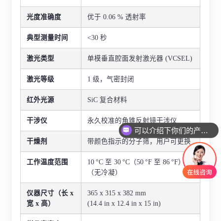
光度准确度
优于 0.06 % 透射率
典型测量时间
<30 秒
激光类型
单模垂直腔面发射激光器 (VCSEL)
激光等级
1 级，气密封闭
红外光源
SiC 复合材料
干涉仪
永久校准的角锥反射镜干涉仪
可以介绍下你们的产品么
干燥剂
带颜色指示的分子筛，用户可更换
工作温度范围
10 °C 至 30 °C（50 °F 至 86 °F）
（无冷凝）
仪器尺寸（长 x
365 x 315 x 382 mm
宽 x 高）
(14.4 in x 12.4 in x 15 in)