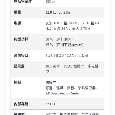
样品室宽度
152 mm
重量
12.8 kg (28.2 lbs)
电源
交流 100 V 至 240 V，47 Hz 至 63
Hz；直流 24 V，最大 3.75 A
典型功耗
30 W（运行期间）
15 W（启用节能模式时）
通信接口
4 x USB 2.0 / CAN / 以太网
显示屏
10.1 英寸，PCAP 触摸屏，多点触
控
控制
触摸屏
可选：键盘、鼠标、条码读取器、
AP Spectroscopy Suite
内部存储
32 GB
光谱库
出厂库、用户自建库、第三方选项