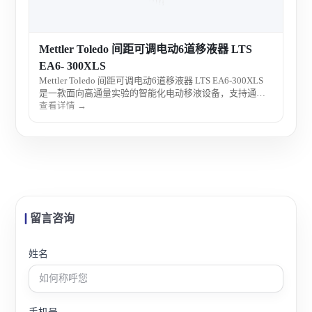
Mettler Toledo 间距可调电动6道移液器 LTS
EA6- 300XLS
Mettler Toledo 间距可调电动6道移液器 LTS EA6-300XLS
是一款面向高通量实验的智能化电动移液设备，支持通道
间距灵活调节与电动精准控制，显著降低操作疲劳，广泛
查看详情 →
应用于分子生物学、细胞实验及科研检测中的批量液体处
理。
留言咨询
姓名