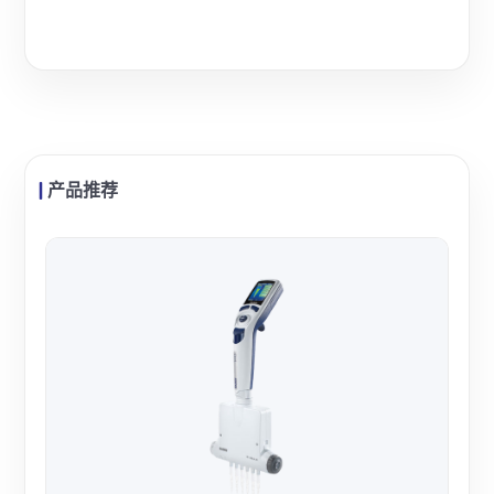
产品推荐
Me
Met
通量
道一
查看
分子