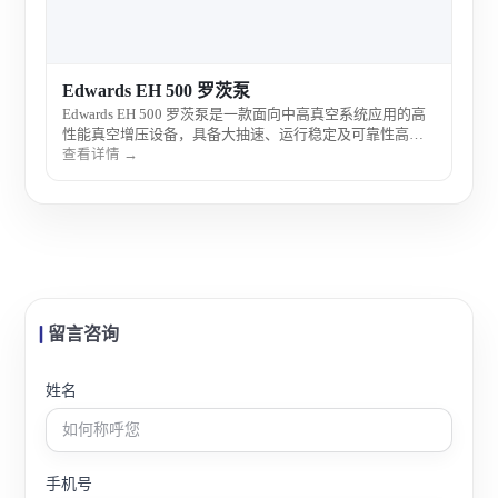
Edwards EH 500 罗茨泵
Edwards EH 500 罗茨泵是一款面向中高真空系统应用的高
性能真空增压设备，具备大抽速、运行稳定及可靠性高等
特点，通常与前级真空泵配套使用，可显著提升系统抽气
查看详情 →
效率，广泛应用于科研实验与工业真空工艺。
留言咨询
姓名
手机号