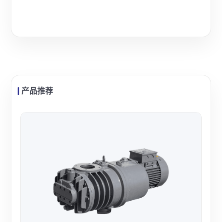
产品推荐
Ed
Ed
空获
行，
查看
研实