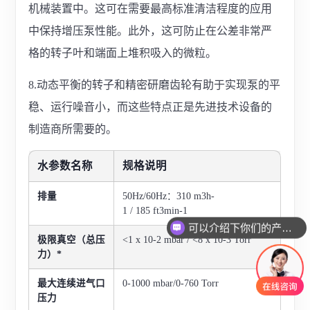
机械装置中。这可在需要最高标准清洁程度的应用
中保持增压泵性能。此外，这可防止在公差非常严
格的转子叶和端面上堆积吸入的微粒。
8.动态平衡的转子和精密研磨齿轮有助于实现泵的平
稳、运行噪音小，而这些特点正是先进技术设备的
制造商所需要的。
水参数名称
规格说
明
排量
50Hz/60Hz：310 m3h-
1 / 185 ft3min-1
可以介绍下你们的产品么
极限真空（总压
<1 x 10-2 mbar / <8 x 10-3 Torr
力）*
最大连续进气口
0-1000 mbar/0-760 Torr
压力