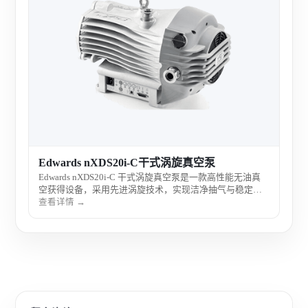
Ed
Ed
稳定
运行
查看
研实
Edwards nXDS20i-C干式涡旋真空泵
Edwards nXDS20i-C 干式涡旋真空泵是一款高性能无油真
空获得设备，采用先进涡旋技术，实现洁净抽气与稳定运
行，具备低噪音、低维护和高可靠性特点，广泛应用于科
查看详情 →
研实验、分析仪器及高洁净度真空系统。