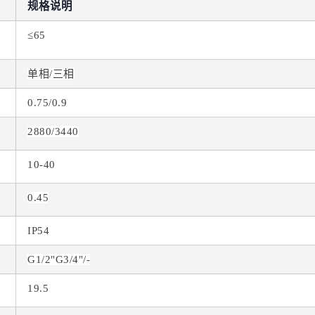
规格说明
≤65
单相/三相
0.75/0.9
2880/3440
10-40
0.45
IP54
G1/2"G3/4"/-
19.5