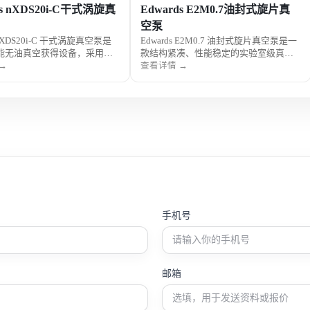
ds nXDS20i-C干式涡旋真
Edwards E2M0.7油封式旋片真
空泵
s nXDS20i-C 干式涡旋真空泵是
Edwards E2M0.7 油封式旋片真空泵是一
能无油真空获得设备，采用先
款结构紧凑、性能稳定的实验室级真空
术，实现洁净抽气与稳定运
获得设备，具备良好的极限真空度与运
→
查看详情 →
低噪音、低维护和高可靠性特
行可靠性，适合小型系统与精密实验应
应用于科研实验、分析仪器及
用，广泛用于科研实验、分析仪器配套
真空系统。
及教学实验室。
手机号
邮箱