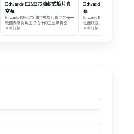
Edwards E2M275油封式旋片真
Edwards RV12 油封
空泵
泵
Edwards E2M275 油封式旋片真空泵是一
Edwards RV12 油封式旋片
款面向高负载工况设计的工业级真空获
性能稳定、应用广泛的实验室
得设备，具备大抽速、高极限真空度与
得设备，具备良好的极限真空
查看详情 →
查看详情 →
长期连续运行能力，性能稳定可靠，广
运行能力，结构成熟可靠，适
泛应用于科研实验、真空工艺系统及工
科研与工业真空应用场景，深
业生产流程。
构与实验室用户认可。