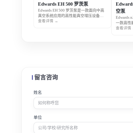
Edwards EH 500 罗茨泵
Edwar
Edwards EH 500 罗茨泵是一款面向中高
空泵
真空系统应用的高性能真空增压设备，
Edward
具备大抽速、运行稳定及可靠性高等特
查看详情 →
一款高性
点，通常与前级真空泵配套使用，可显
进涡旋技
查看详情 
著提升系统抽气效率，广泛应用于科研
行，具备
实验与工业真空工艺。
点，广泛
高洁净度
留言咨询
姓名
单位