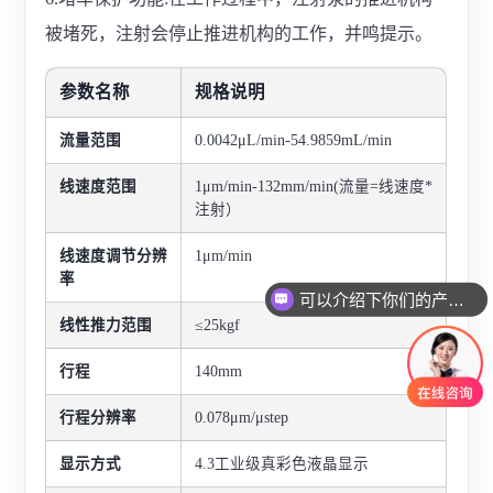
被堵死，注射会停止推进机构的工作，并鸣提示。
参数名称
规格说明
流量范围
0.0042μL/min-54.9859mL/min
线速度范围
1μm/min-132mm/min(流量=线速度*
注射）
线速度调节分辨
1μm/min
率
可以介绍下你们的产品么
线性推力范围
≤25kgf
行程
140mm
行程分辨率
0.078μm/μstep
显示方式
4.3工业级真彩色液晶显示