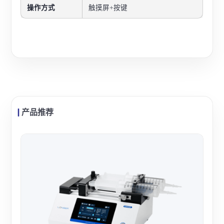
操作方式
触摸屏+按键
产品推荐
度科
度科
密输
稳定
查看
送、
复性