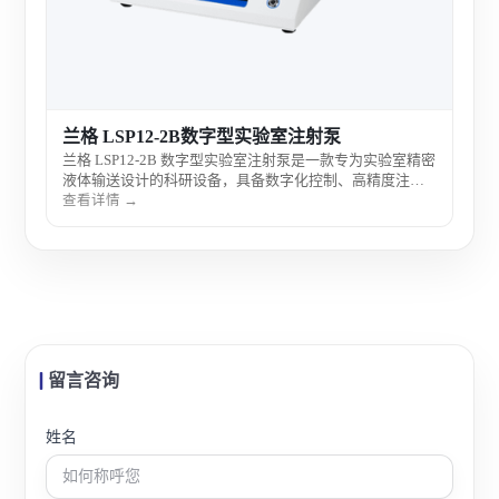
兰格 LSP12-2B数字型实验室注射泵
兰格 LSP12-2B 数字型实验室注射泵是一款专为实验室精密
液体输送设计的科研设备，具备数字化控制、高精度注射
和稳定运行性能，适用于微量加样、连续输注及定量控制
查看详情 →
实验，广泛服务于科研院所与高标准实验环境。
留言咨询
姓名