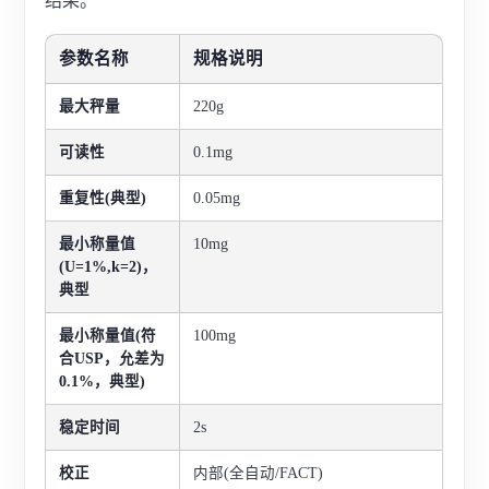
结果。
参数名称
规格说明
最大秤量
220g
可读性
0.1mg
重复性(典型)
0.05mg
最小称量值
10mg
(U=1%,k=2)，
典型
最小称量值(符
100mg
合USP，允差为
0.1%，典型)
稳定时间
2s
校正
内部(全自动/FACT)