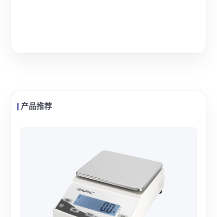
产品推荐
舜宇
舜宇
称量
适合
查看
室使