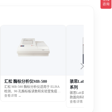
汇松 酶标分析仪MB-580
骇思Lab实验室纯水机L
汇松 MB-580 酶标分析仪适用于 ELISA
系列
检测、96 孔酶标板读数和实验室免疫分
骇思Lab实验室纯水机LDE
析，具有操作方便、检测稳定、数据处
查看详情 →
款面向科研与检测实验室的高
理灵活等特点。
制备设备，具备多级净化与稳
查看详情 →
出能力，适用于分析实验、样
实验室日常用水需求。