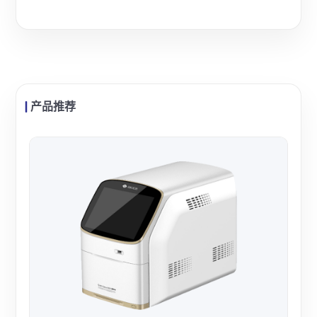
产品推荐
力康
力康
4+
核酸
查看