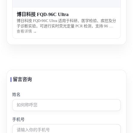
博日科技 FQD-96C Ultra
博日科技 FQD-96C Ultra 适用于科研、医学检验、疾控及分
子诊断实验，可进行实时荧光定量 PCR 检测，支持 96 孔
高通量样本分析。
查看详情 →
留言咨询
姓名
手机号