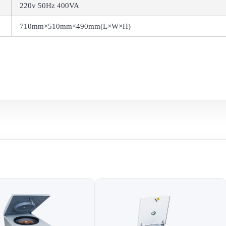
220v 50Hz 400VA
710mm×510mm×490mm(L×W×H)