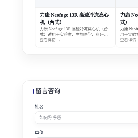
3 高速离心机（台
力康 Neofuge 13R 高速冷冻离心
力康 Ne
机（台式）
式）
高速离心机（台式）适
力康 Neofuge 13R 高速冷冻离心机（台
力康 Neo
、科研及制药样
式）适用于实验室、生物医学、科研及
用于实验
性能，操作便
制药样品分离，支持高速离心与冷冻控
品分离，
查看详情 →
查看详情 
温，操作便捷，运行稳定安全。
捷，运行
留言咨询
姓名
单位