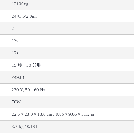
12100xg
24×1.5/2.0ml
2
13s
12s
15 秒 – 30 分钟
≤49dB
230 V, 50 – 60 Hz
70W
22.5 × 23.0 × 13.0 cm / 8.86 × 9.06 × 5.12 in
3.7 kg / 8.16 lb