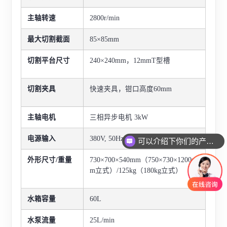
主轴转速
2800r/min
最大切割截面
85×85mm
切割平台尺寸
240×240mm，12mmT型槽
切割夹具
快速夹具，钳口高度60mm
主轴电机
三相异步电机 3kW
电源输入
380V, 50Hz, 10A三相五线
可以介绍下你们的产品么
外形尺寸/重量
730×700×540mm（750×730×1200m
m立式）/125kg（180kg立式）
水箱容量
60L
水泵流量
25L/min