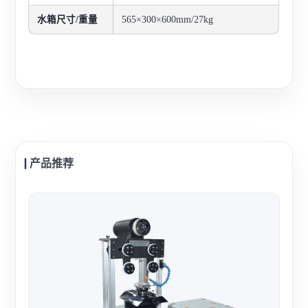
水箱尺寸/重量
565×300×600mm/27kg
产品推荐
沈阳
沈阳
精度
精度
查看
料的
室。