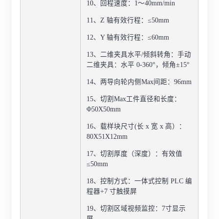
10、回程速度：1～40mm/min
11、Z 轴有效行程：≤50mm
12、Y 轴有效行程：
≤60mm
13、二维夹具水平/倾斜转角：手动
二维夹具：水平 0-360°，倾角±15°
14、两导向轮内侧Max间距：96mm
15、切割Max工件直径和长度：
Φ50X50mm
16、载样块尺寸(长 x 宽 x 高）：
80X51X12mm
17、切割厚度（深度）：有效值
≤50mm
18、控制方式：一体式控制 PLC 编
程器+7 寸触摸屏
19、切割区域视频监控：7寸显示
屏