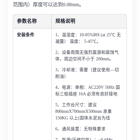
范围内）厚度可以达到0.08mm。
参数名称
规格说明
安装条件
1、温湿度：10-85%RH (at 25℃ 无
凝露） 温度： 5-45℃。
2、设备周围无强烈震源和腐蚀气
体，周边空间不小于 200mm。
3、冷却液：需要（建议使用---切
削油）
4、电源：单相：AC220V 50Hz 国
标三极插座 16A 必须有良好接地
5、工作台尺寸：建议
800mmX700mmX500mm
承重
150KG 以上(固体水泥台为佳
6、通风装置：无特殊要求
7、
气源(压缩空气）：≥0.6Mp