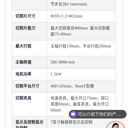
节步长为0.1mm/min)
切割片尺寸
Φ205×1.2×Φ32mm
切割片能力
最大切割直径Φ60mm
最大切割截
面75×60mm
最大行程
主轴行
程130mm，平台行程260mm
主轴转速
500-3000r/min
电机功率
1.5kW
切割平台尺寸
460×245mm，8mmT型槽
切割夹具
快速夹具，最大开口75mm，钳口
高度60mm；垂直夹具，最大开口
60mm
可以介绍下你们的产品么
显示及控制显示
7英寸触摸屏显示及控制