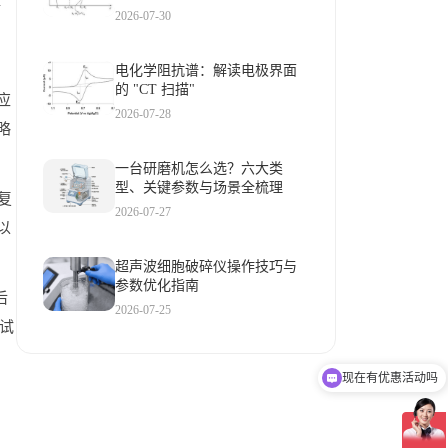
l
2026-07-30
电化学阻抗谱：解读电极界面
的 "CT 扫描"
应
2026-07-28
略
一台研磨机怎么选？六大类
型、关键参数与场景全梳理
复
2026-07-27
以
超声波细胞破碎仪操作技巧与
参数优化指南
后
2026-07-25
试
现在有优惠活动吗
、