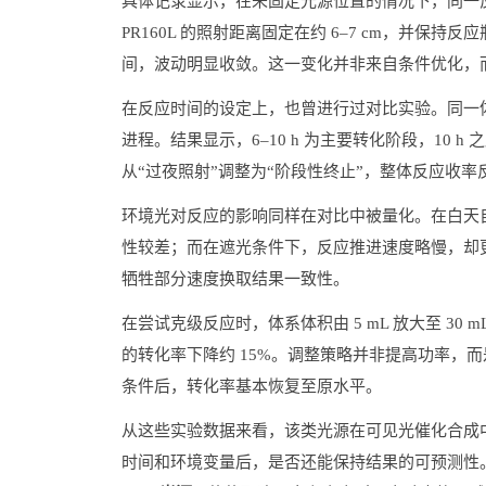
具体记录显示，在未固定光源位置的情况下，同一反应在 
PR160L 的照射距离固定在约 6–7 cm，并保持
间，波动明显收敛。这一变化并非来自条件优化，
在反应时间的设定上，也曾进行过对比实验。同一体系分别
进程。结果显示，6–10 h 为主要转化阶段，10
从“过夜照射”调整为“阶段性终止”，整体反应收率
环境光对反应的影响同样在对比中被量化。在白天自
性较差；而在遮光条件下，反应推进速度略慢，却
牺牲部分速度换取结果一致性。
在尝试克级反应时，体系体积由 5 mL 放大至 30
的转化率下降约 15%。调整策略并非提高功率，
条件后，转化率基本恢复至原水平。
从这些实验数据来看，该类光源在可见光催化合成中
时间和环境变量后，是否还能保持结果的可预测性