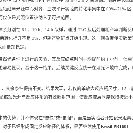
12 小时后的转化率分布在 58%–72% 之间波动。随后将 Kessi
反应瓶轴线与光源中心对齐，三次平行实验的转化率集中在 69%–71% 区
而仅仅是光照位置被纳入了可控范围。
在 6 h、10 h、14 h 取样，通过 TLC 及后处理粗产率判断反
 h 之后转化提升不足 3%，但副产物斑点开始出现。这一现象促使实验策
反而更加稳定。
然光条件下进行的实验，其反应终点时间平均提前约 1 小时，但重
更容易复现。基于这一结果，后续关键反应统一在遮光环境中完成，
 mL，其余条件保持不变。结果发现，若仅简单放大反应瓶尺寸，12 h 
而是缩短光源与反应体系的有效照射范围，使反应液层厚度保持接近小
的优势，并不体现在“更快”或“更强”，而是当实验者开始记录距离
。对于已经形成固定反应路径的体系，是否继续使用
Kessil PR160L