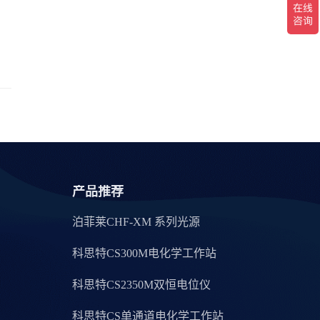
产品推荐
泊菲莱CHF-XM 系列光源
科思特CS300M电化学工作站
科思特CS2350M双恒电位仪
科思特CS单通道电化学工作站