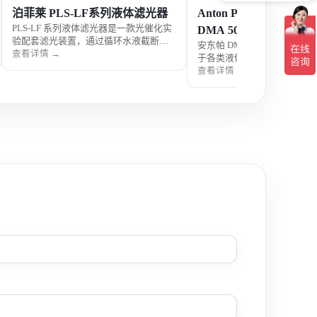
泊菲莱 PLS-LF系列液体滤光器
Anton Paar 紧凑型数
PLS-LF 系列液体滤光器是一款光催化实
DMA 502
验配套滤光装置，通过循环水液截断红
安东帕 DMA 502 紧凑型数
外热辐射，保护样品免受热损伤，适用
查看详情 →
于各类液体样品的密度、比重
于氙灯等强光光源系统。
测，采用数字化测量方式，操
查看详情 →
结果稳定。该数字密度计可用
制药、食品饮料、石油、日化
质控等应用场景。