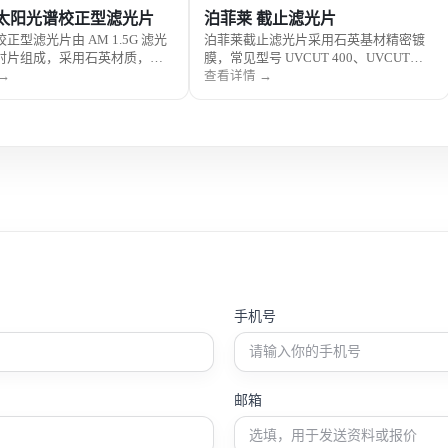
 太阳光谱校正型滤光片
泊菲莱 截止滤光片
正型滤光片由 AM 1.5G 滤光
泊菲莱截止滤光片采用石英基材精密镀
射片组成，采用石英材质，可
膜，常见型号 UVCUT 400、UVCUT
源光谱校正为标准太阳光谱，
420、CUT 700、CUT 800，适用于光催
→
查看详情 →
阳能电池测试和光催化实验。
化实验的波段选择，支持特殊波长定
制。
手机号
邮箱