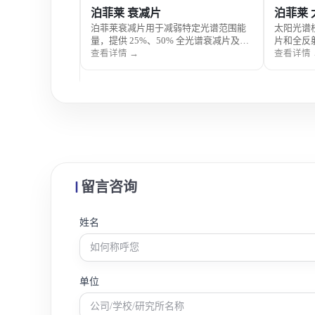
V紫外增强型无
泊菲莱 衰减片
泊菲莱
泊菲莱衰减片用于减弱特定光谱范围能
太阳光谱校
量，提供 25%、50% 全光谱衰减片及宽
片和全反
型无臭氧灯泡专为
带滤红外滤光片，采用石英材质，适用
将氙灯光
查看详情 →
查看详情 
光催化剂设计，光谱
于光催化和光电化学实验的光照强度调
适用于太
m，专利防臭氧技术将
节。
pm，适配泊菲莱
留言咨询
姓名
单位