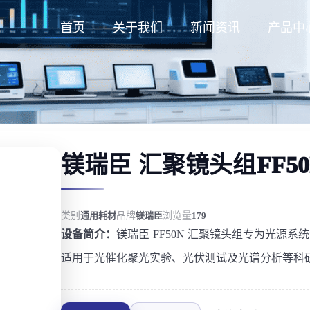
首页
关于我们
新闻资讯
产品中
镁瑞臣 汇聚镜头组FF50
类别
通用耗材
品牌
镁瑞臣
浏览量
179
设备简介：
镁瑞臣 FF50N 汇聚镜头组专为光源
适用于光催化聚光实验、光伏测试及光谱分析等科