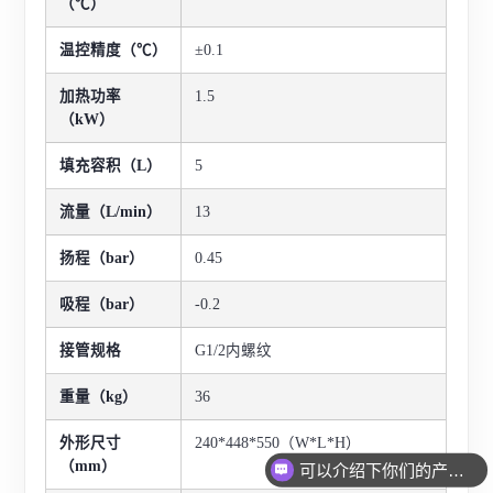
（℃）
温控精度（℃）
±0.1
加热功率
1.5
（kW）
填充容积（L）
5
流量（L/min）
13
扬程（bar）
0.45
吸程（bar）
-0.2
接管规格
G1/2内螺纹
重量（kg）
36
外形尺寸
240*448*550（W*L*H）
（mm）
可以介绍下你们的产品么