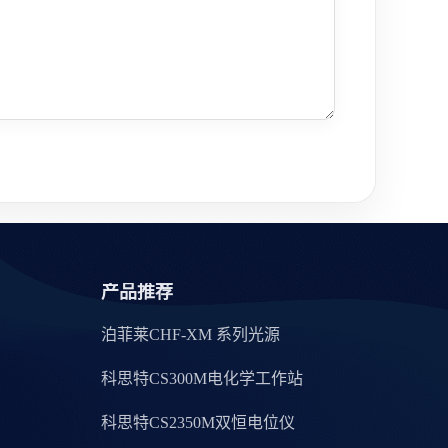
产品推荐
泊菲莱CHF-XM 系列光源
科思特CS300M电化学工作站
科思特CS2350M双恒电位仪