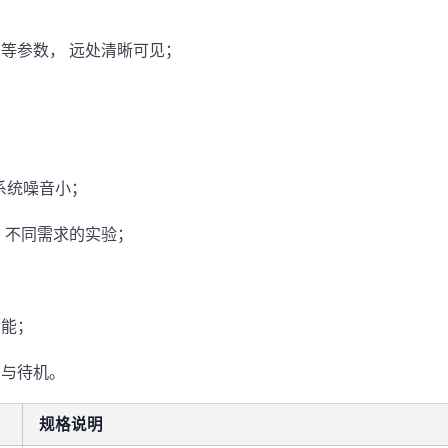
间等参数， 远处清晰可见；
冷系统噪音小；
种 不同需求的实验；
功能；
启与待机。
规格说明