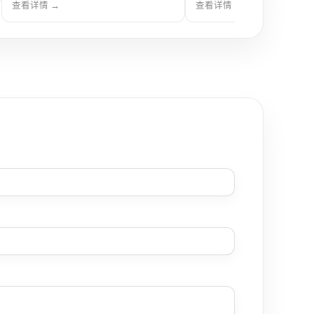
控和工艺温度控制，具备冷热循环、控
和工艺温度控制，具备冷热循
查看详情 →
查看详情 →
温稳定和操作便捷等特点。
稳定和操作便捷等特点。