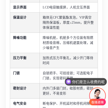
显示界面
LCD电容触摸屏，人机交互界面
保温设计
箱体无CFC聚氨酯发泡，VIP真空
隔热保温板
，厚度≥25mm，提升整
体保温性能
降噪功能
降噪机舱，机舱多个方位装有阻燃
材质吸音棉，压缩机避震处理，减
少噪音产生
压力平衡
加热式压力平衡孔，减少开门等待
时间
门锁
自锁把手、可挂挂锁；可选配电子
门锁，实现密码管理
你们是怎么收费的呢
密封设计
内外门多层门封，硅胶材质，密封
更好，不易变形
电气安全
断电保护、开机延时和停机间隔保