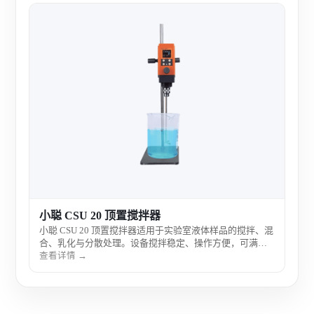
小聪
小聪
合、
不同
查看
制药
小聪 CSU 20 顶置搅拌器
小聪 CSU 20 顶置搅拌器适用于实验室液体样品的搅拌、混
合、乳化与分散处理。设备搅拌稳定、操作方便，可满足
不同黏度样品和多种容器的使用需求，适合化学、生物、
查看详情 →
制药、食品检测等实验室实验使用。