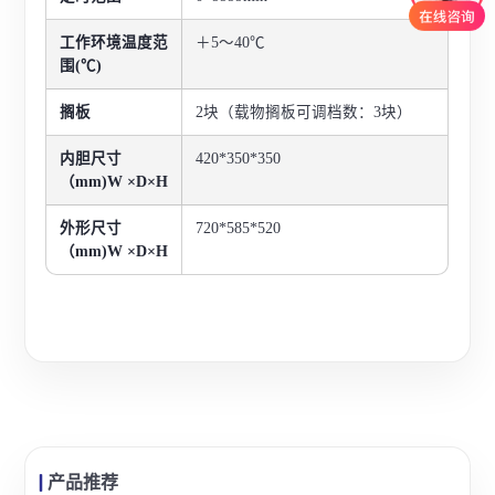
工作环境温度范
＋5～40℃
围(℃)
搁板
2块（载物搁板可调档数：3块）
内胆尺寸
420*350
*350
（mm)W ×D×H
外形尺寸
720*585*520
（mm)W ×D×H
产品推荐