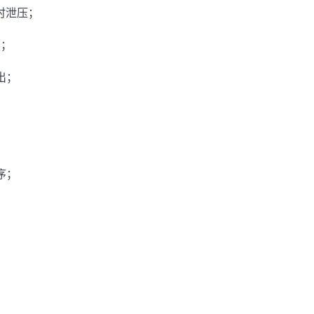
时泄压；
换；
出；
序；