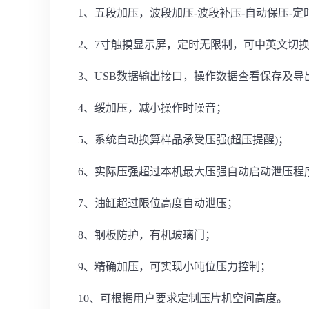
1、五段加压，波段加压-波段补压-自动保压-定
2、7寸触摸显示屏，定时无限制，可中英文切
3、USB数据输出接口，操作数据查看保存及导
4、缓加压，减小操作时噪音；
5、系统自动换算样品承受压强(超压提醒)；
6、实际压强超过本机最大压强自动启动泄压程
7、油缸超过限位高度自动泄压；
8、钢板防护，有机玻璃门；
9、精确加压，可实现小吨位压力控制；
10、可根据用户要求定制压片机空间高度。