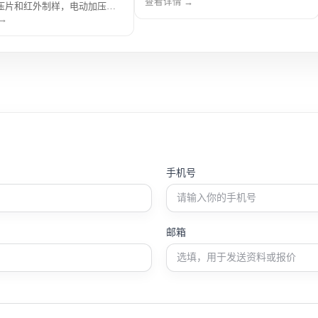
操作方便，适合日常实验室制样。
查看详情 →
压片和红外制样，电动加压省
适合实验室样品制备。
→
手机号
邮箱