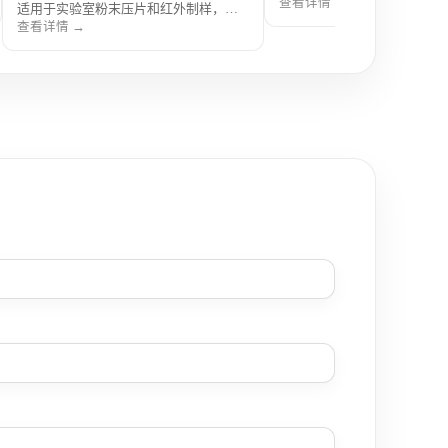
回转热处理设备，最高工作温
查看详情 →
适用于实验室粉末压片和红外制样，数
1100℃，支持可控气氛环境
显读数直观，操作简单方便。
查看详情 →
运行，适用于粉体材料批量处
参数放大研究。