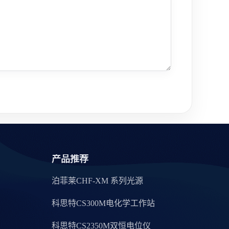
产品推荐
泊菲莱CHF-XM 系列光源
科思特CS300M电化学工作站
科思特CS2350M双恒电位仪