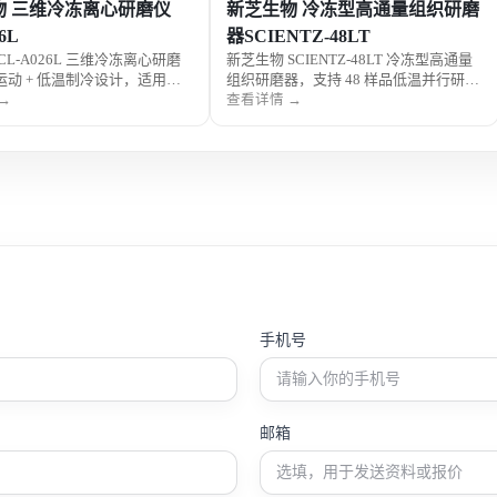
物 三维冷冻离心研磨仪
新芝生物 冷冻型高通量组织研磨
6L
器SCIENTZ-48LT
CL-A026L 三维冷冻离心研磨
新芝生物 SCIENTZ-48LT 冷冻型高通量
运动 + 低温制冷设计，适用于
组织研磨器，支持 48 样品低温并行研
 蛋白提取、土壤检测、食品农残
磨，适用于 RNA / 蛋白提取、土壤检
→
查看详情 →
敏样品前处理。
测、食品农残分析等热敏样品前处理。
手机号
邮箱