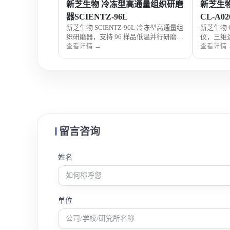
MITR-
新芝生物 冷冻型高通量组织研磨
新芝生
器SCIENTZ-96L
CL-A02
R-YZ12是一款
新芝生物 SCIENTZ-96L 冷冻型高通量组
新芝生物 
与均质处理的实
织研磨器，支持 96 样品低温并行研磨，
仪，三维
于动植物组织、
适用于 RNA / 蛋白提取、土壤检测、食
RNA /
查看详情 →
查看详情 
。设备操作简
品农残分析等热敏样品前处理。
分析等热
于生命科学与科
。
留言咨询
姓名
单位