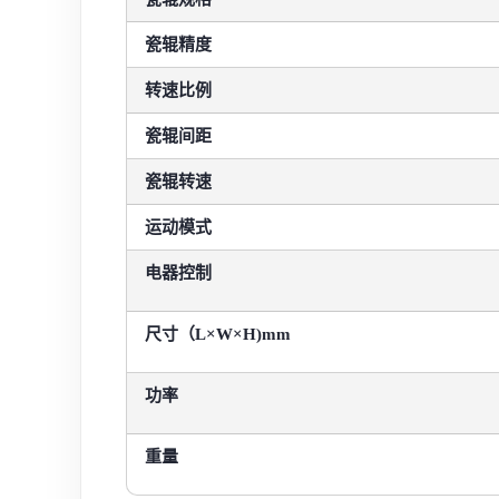
瓷辊精度
转速比例
瓷辊间距
瓷辊转速
运动模式
电器控制
尺寸（L×W×H)mm
功率
重量