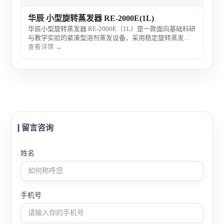
华辰 小型旋转蒸发器 RE-2000E(1L)
华辰小型旋转蒸发器 RE-2000E（1L）是一款面向基础科研
与教学实验的紧凑型溶剂蒸发设备，采用稳定旋转蒸发与
恒温水浴加热技术，实现小体积样品的高效减压浓缩与溶
查看详情 →
剂回收，适合高校及科研实验室日常使用。
留言咨询
姓名
手机号