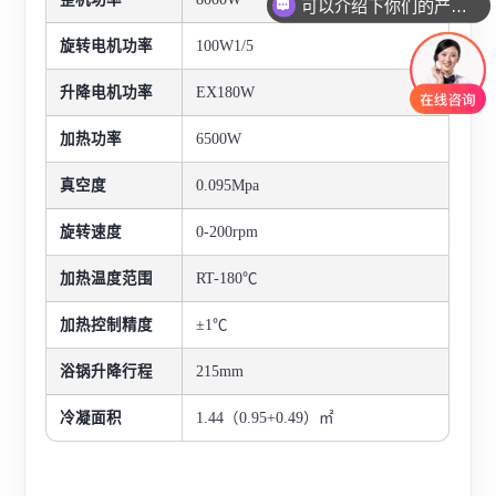
可以介绍下你们的产品么
旋转电机功率
100W1/5
升降
电机功率
EX180W
加热功率
6500W
真空度
0.095Mpa
旋转速度
0-200rpm
加热温度范围
RT-180
℃
加热控制精度
±1℃
浴锅升降行程
215mm
冷凝面积
1.44（0.95+0.49）㎡