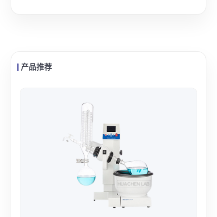
产品推荐
华辰
华辰
的高
加热
查看
校、