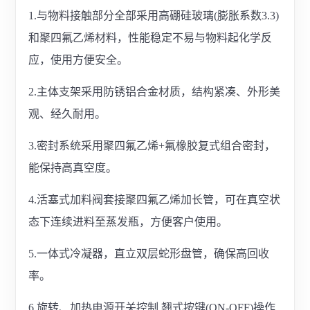
1.与物料接触部分全部采用高硼硅玻璃(膨胀系数3.3)
和聚四氟乙烯材料，性能稳定不易与物料起化学反
应，使用方便安全。
2.主体支架采用防锈铝合金材质，结构紧凑、外形美
观、经久耐用。
3.密封系统采用聚四氟乙烯+氟橡胶复式组合密封，
能保持高真空度。
4.活塞式加料阀套接聚四氟乙烯加长管，可在真空状
态下连续进料至蒸发瓶，方便客户使用。
5.一体式冷凝器，直立双层蛇形盘管，确保高回收
率。
6.旋转、加热电源开关控制,翘式按键(ON-OFF)操作