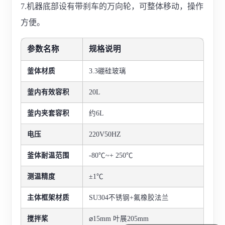
7.机器底部设有带刹车的万向轮，可整体移动，操作
方便。
参数名称
规格说明
釜体材质
3.3硼硅玻璃
釜内有效容积
20L
釜内夹套容积
约6L
电压
220V50HZ
釜体耐温范围
-80℃~+ 250℃
测温精度
±1℃
主体框架材质
SU304不锈钢
+氟橡胶法兰
搅拌桨
⌀15mm 叶展205mm