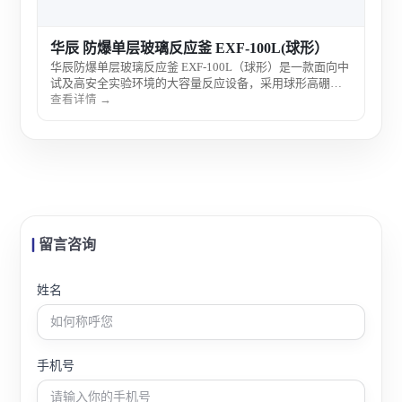
华辰 防爆单层玻璃反应釜 EXF-100L(球形）
华辰防爆单层玻璃反应釜 EXF-100L（球形）是一款面向中
试及高安全实验环境的大容量反应设备，采用球形高硼硅
玻璃结构与防爆配置设计，具备良好的受力与传热性能，
查看详情 →
可实现安全、稳定的化学反应与工艺验证。
留言咨询
姓名
手机号