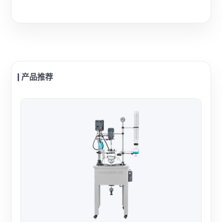
产品推荐
华辰
华辰
试放
防爆
查看
稳定