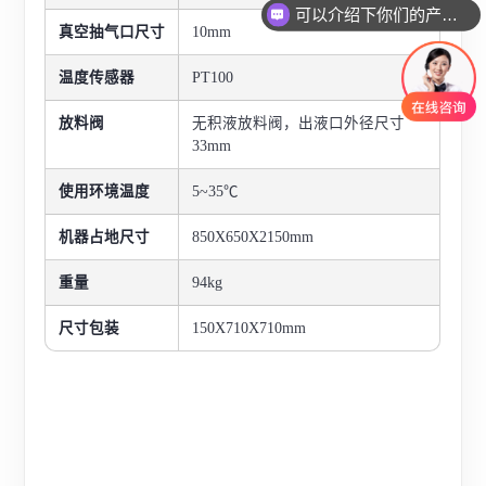
可以介绍下你们的产品么
真空抽气口尺寸
10mm
温度传感器
PT100
放料阀
无积液放料阀，出液口外
径尺寸
33mm
使用环境温度
5~35℃
机器占地尺寸
850X650X2150mm
重量
94kg
尺寸包装
150X710X710mm