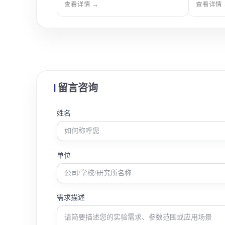
拌结构，运行平
备，具备精准温控、稳定搅拌及良好密
验室反应
查看详情 →
查看详情 
学合成、材料制
封性能，可满足聚合反应过程的安全与
性能，适
确控制。
可控需求，广泛应用于材料科学、化工
制备及科
科研及高校实验室。
留言咨询
姓名
单位
需求描述