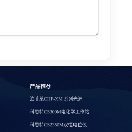
产品推荐
泊菲莱CHF-XM 系列光源
科思特CS300M电化学工作站
科思特CS2350M双恒电位仪