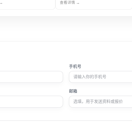
设备，具备良好密封性与耐压
系统，具备连续宽光谱输出与良好光强
→
查看详情 →
用于晶体材料合成、纳米材料
稳定性，适用于多种光照反应与材料性
研实验应用。
能测试科研应用。
手机号
邮箱