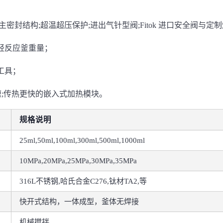
式主密封结构;超温超压保护;进出气针型阀;Fitok 进口安全阀与
减轻反应釜重量；
工具；
调速;传热更快的嵌入式加热模块。
规格说明
25ml,50ml,100ml,300ml,500ml,1000
ml
10MPa,20MPa,25MPa,30MPa,35MPa
316L不锈钢,哈氏合金C276,钛材TA2,等
快开式结构，一体成型，釜体无焊接
机械搅拌