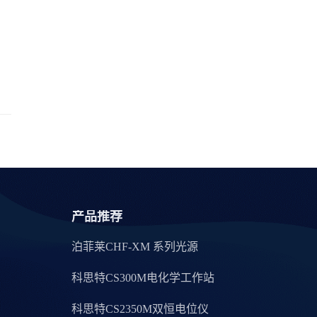
产品推荐
泊菲莱CHF-XM 系列光源
科思特CS300M电化学工作站
科思特CS2350M双恒电位仪