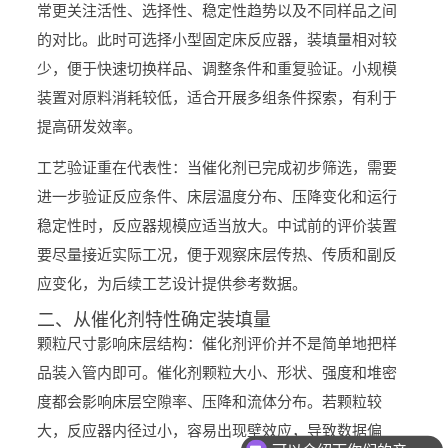
常更关注活性、选择性、稳定性趋势以及不同样品之间
的对比。此时可选择小型固定床反应器，装填量相对较
少，便于快速切换样品、调整条件和重复验证。小规模
装置对原料消耗较低，适合开展多组条件探索，有利于
提高研发效率。
工艺验证重在代表性：当催化剂已完成初步筛选，需要
进一步验证反应条件、床层温度分布、压降变化和运行
稳定性时，反应器规模应适当放大。中试前的评价装置
要尽量接近实际工况，便于观察床层传热、传质和副反
应变化，为后续工艺设计提供参考数据。
二、从催化剂特性确定装填量
颗粒尺寸影响床层结构：催化剂评价并不是简单地把样
品装入管内即可。催化剂颗粒大小、形状、强度和堆密
度都会影响床层空隙率、压降和流体分布。若颗粒较
大，反应器内径过小，容易出现壁效应，导致数据偏