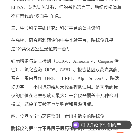
ELISA、荧光染色计数、细胞杀伤活力等，酶标仪扮演着
不可替代的"多面手"角色。
三、生命科学基础研究：科研平台的公共设施
在高校、研究所和药企的中央实验平台，酶标仪几乎
是"公共仪器室里最忙的一台"。
细胞增殖与凋亡检测（CCK-8、Annexin V、Caspase 活
性）、氧化应激（ROS、GSH）、报告基因双荧光素酶、
蛋白—蛋白互作（FRET、BRET、AlphaScreen）、酶活
动力学……不同课题组每天轮番排队使用。多功能酶标
仪的价值在这里被放到最大：一台仪器覆盖十几种检测
模式，避免了实验室重复购置和资源浪费。
四、食品安全与环境监测：走出实验室的酶标仪
可以介绍下你们的产品么
酶标仪的舞台并不局限于医药和科研，它正越来越多地