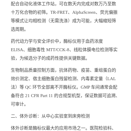
配合自动化液体工作站，可在数天内完成对数万乃至数
十万化合物的初筛。TR-FRET、AlphaScreen、荧光偏振
等模式让均相检测（无需洗涤）成为可能，大幅缩短筛
选周期。
药代动力学与安全评价中，酶标仪用于血药浓度
ELISA、细胞毒性 MTT/CCK-8、线粒体膜电位检测等实
验，为候选分子的成药性提供关键数据。
生物制品质量控制方面，抗体药物、疫苗、重组蛋白的
效价测定、宿主细胞蛋白残留检测、内毒素定量（LAL
法）等 QC 环节全部离不开酶标仪。GMP 车间通常会配
备符合 21 CFR Part 11 的合规型机型，保证数据可追溯、
可审计。
二、体外诊断：从中心实验室到床旁检测
体外诊断是酶标仪最大的应用市场之一。医院检验科、