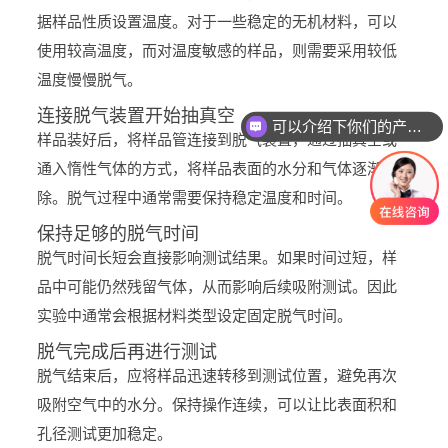
据样品性质设置温度。对于一些稳定的无机材料，可以
使用较高温度，而对温度敏感的样品，则需要采用较低
温度慢慢脱气。
连接脱气装置开始抽真空
可以介绍下你们的产品么
样品装好后，将样品管连接到脱气装置，通过抽真空或
你们是怎么收费的呢
通入惰性气体的方式，将样品表面的水分和气体逐渐去
除。脱气过程中通常需要保持稳定温度和时间。
保持足够的脱气时间
脱气时间长短会直接影响测试结果。如果时间过短，样
品中可能仍然残留气体，从而影响后续吸附测试。因此
实验中通常会根据材料类型设定固定脱气时间。
脱气完成后再进行测试
脱气结束后，应将样品迅速转移到测试位置，避免再次
吸附空气中的水分。保持操作连续，可以让比表面积和
孔径测试更加稳定。