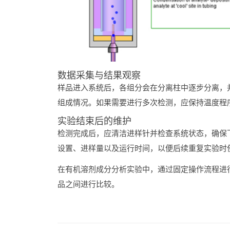
数据
采集
与
结果
观察
样品
进入
系统
后，
各组
分会
在
分离
柱
中
逐步
分离，
组成
情况。
如果
需要
进行
多次
检测，
应
保持
温度
程
实验
结束
后
的
维护
检测
完成后，
应
清洁
进
样
针
并
检查
系统
状态，
确保
设置、
进
样
量
以及
运行
时间，
以便
后
续
重复
实验
时
在
有机
溶剂
成分
分析
实验
中，
通过
固定
操作
流程
进
品
之间
进行
比较。