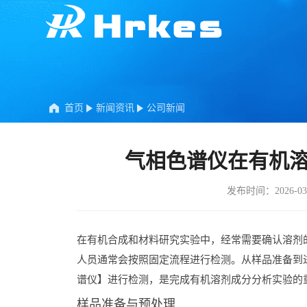
首页
新闻资讯
公司新闻
气相色谱仪在有机
发布时间：2026-03
在
有机
合成
和
材料
研究
实验
中，
经常
需要
确认
溶剂
人员
通常
会
按照
固定
流程
进行
检测。
从
样品
准备
到
谱
仪】
进行
检测，
是
完成
有机
溶剂
成分
分析
实验
的
样品
准备
与
预
处理