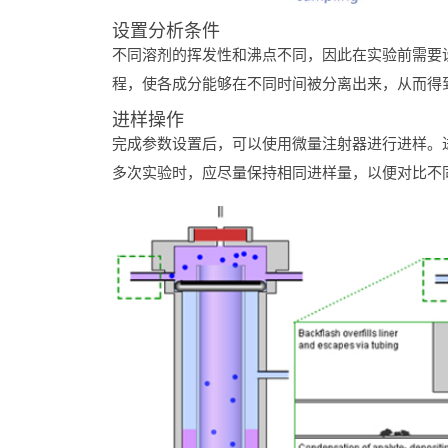
设置
分析
条件
不同
溶剂
的
挥发
性
和
沸点
不同，
因此
在
实验
前
需要
程，
使
各
成分
能够
在
不同
时间
被
分离
出来，
从而
得
进
样
操作
完成
参数
设置
后，
可以
使用
微量
注射器
进行
进
样。
多次
实验
时，
应
尽量
保持
相同
进
样
量，
以便
对比
不