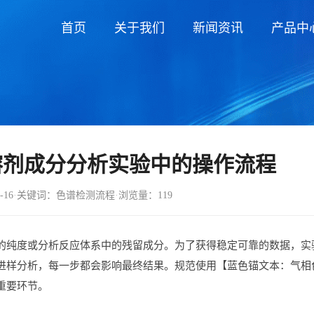
首页
关于我们
新闻资讯
产品中
溶剂成分分析实验中的操作流程
-16
·
关键词：色谱检测流程
·
浏览量：119
的
纯度
或
分析
反应
体系
中的
残留
成分。
为了
获得
稳定
可靠
的
数据，
实
进
样
分析，
每
一步
都会
影响
最终
结果。
规范
使用【
蓝色
锚
文本：
气
相
重要
环节。