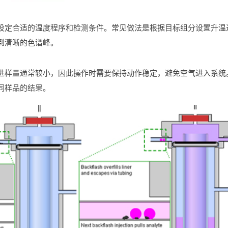
设定
合适
的
温度
程序
和
检测
条件。
常见
做法
是
根据
目标
组
分
设置
升
温
到
清晰
的
色
谱
峰。
进
样
量
通常
较
小，
因此
操作
时
需要
保持
动作
稳定，
避免
空气
进入
系统
同
样品
的
结果。