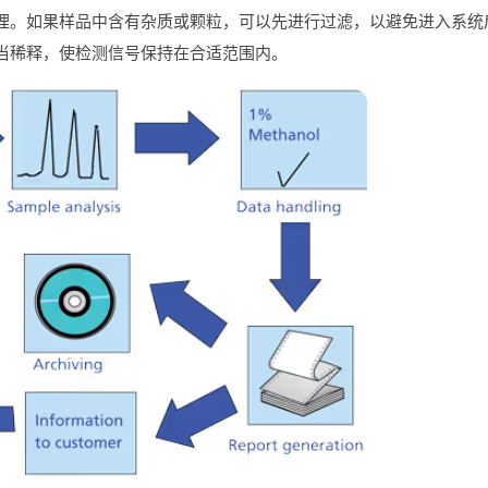
理。
如果
样品
中
含有
杂质
或
颗粒，
可以
先
进行
过滤，
以
避免
进入
系统
当
稀释，
使
检测
信号
保持
在
合适
范围
内。