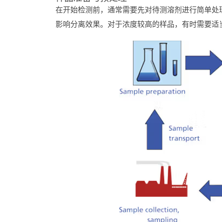
在
开始
检测
前，
通常
需要
先
对待
测
溶剂
进行
简单
处
影响
分离
效果。
对于
浓度
较
高
的
样品，
有时
需要
适