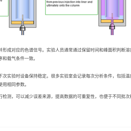
并
形成
对应
的
色
谱
信号。
实验
人员
通常
通过
保留
时间
和
峰
面积
判断
溶
序
和
载
气
条件
一致。
下次
实验
时
设备
保持
稳定。
很多
实验
室
会
记录
每次
分析
条件，
包括
温
使用
相同
参数。
行
检测，
可以
减少
误差
来源，
提高
数据
的
可
重复
性，
也
便于
不同
批次