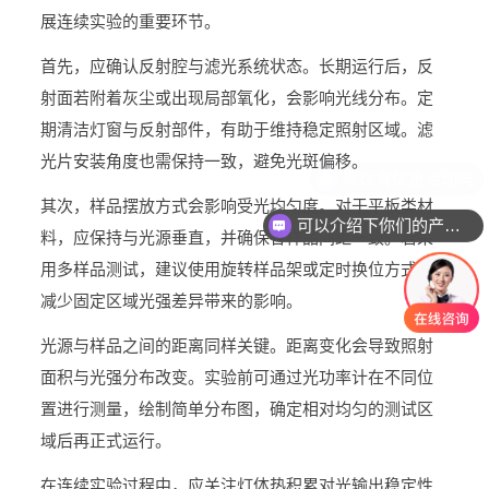
展连续实验的重要环节。
首先，应确认反射腔与滤光系统状态。长期运行后，反
射面若附着灰尘或出现局部氧化，会影响光线分布。定
期清洁灯窗与反射部件，有助于维持稳定照射区域。滤
光片安装角度也需保持一致，避免光斑偏移。
其次，样品摆放方式会影响受光均匀度。对于平板类材
可以介绍下你们的产品么
料，应保持与光源垂直，并确保各样品间距一致。若采
用多样品测试，建议使用旋转样品架或定时换位方式，
减少固定区域光强差异带来的影响。
光源与样品之间的距离同样关键。距离变化会导致照射
面积与光强分布改变。实验前可通过光功率计在不同位
置进行测量，绘制简单分布图，确定相对均匀的测试区
域后再正式运行。
在连续实验过程中，应关注灯体热积累对光输出稳定性