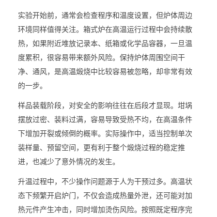
实验开始前，通常会检查程序和温度设置，但炉体周边
环境同样值得关注。箱式炉在高温运行过程中会持续散
热，如果附近堆放记录本、纸箱或化学品容器，一旦温
度累积，很容易带来额外风险。保持炉体周围空间干
净、通风，是高温煅烧中比较容易被忽略，却非常有效
的一步。
样品装载阶段，对安全的影响往往在后段才显现。坩埚
摆放过密、装料过满，容易导致受热不均，在高温条件
下增加开裂或倾倒的概率。实际操作中，适当控制单次
装样量、预留空间，更有利于整个煅烧过程的稳定推
进，也减少了意外情况的发生。
升温过程中，不少操作问题源于人为干预过多。高温状
态下频繁开启炉门，不仅会造成热量外泄，还可能对加
热元件产生冲击，同时增加烫伤风险。按照既定程序完