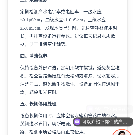
三、水质检测
定期检测产水
电导率
或
电阻率
，一级水应
≤0.1μS/
cm
，二级水应≤1.0μS/cm，三级水应
≤5.0μS/cm。发现水质异常时，先检查耗材使用时
长，再排查设备运行参数。建议每天记录水质数
据，便于追踪变化趋势。
四、清洁保养
保持设备外部清洁，定期用软布擦拭，避免灰尘堆
积。检查管路连接处有无松动或渗漏。储水箱定期
清洗消毒，避免微生物滋生。设备周围保持通风干
燥，避免阳光直射。
五、长期停用处理
设备长期停用时，应排空储水箱和管路中的存水。
可以介绍下你们的产品么
关闭进水阀门，切断电源。重新启用前先冲洗管
路，检测水质合格后再正常使用。