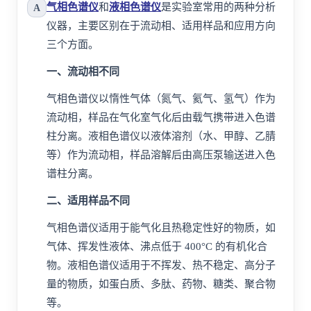
气相色谱仪
和
液相色谱仪
是实验室常用的两种分析
A
仪器，主要区别在于流动相、适用样品和应用方向
三个方面。
一、流动相不同
气相色谱仪以
惰性气体
（氮气、氦气、氢气）作为
流动相，样品在气化室气化后由载气携带进入
色谱
柱
分离。液相色谱仪以液体溶剂（水、
甲醇
、乙腈
等）作为流动相，样品溶解后由高压泵输送进入色
谱柱分离。
二、适用样品不同
气相色谱仪适用于能气化且热稳定性好的物质，如
气体、
挥发性
液体、沸点低于 400°C 的有机化合
物。液相色谱仪适用于不挥发、热不稳定、
高分子
量的物质，如蛋白质、多肽、药物、
糖类
、聚合物
等。